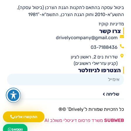
ביטול עסקה בהתאם לתקנות הגנת הצרכן (ביטול עסקה),
התשע”א-2010 וחוק הגנת הצרכן, התשמ”א-1981″
מדיניות קוקיז
צרו קשר
drivelycompany@gmail.com
03-7188436
שדרות נים 2, ראשון לציון
(קניון עזריאלי ראשונים)
הצטרפו לניוזלטר
שליחה
כל הזכויות שמורות ל’Drively’ ©®​
התקשרו אלינו
SUBWEB
משרד פרסום דיגיטלי משולב AI
wa.me/535216644
ווטסאפ