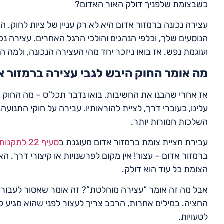
כשבצומת שלפניך דולק האור האדום?
עצירה נכונה ברמזור אדום היא לא רק עניין של ציות לחוק. הי
הנוסעים שלך, וכלפי הנהגים והולכי הרגל האחרים. עצירה נכ
ועוגמת נפש. אז בואו ניזכר יחד מהי העצירה הנכונה, ולמה ה
מה אומר החוק היבש לגבי עצירה ברמזור א
אז אחרי שהבנו את החשיבות, בואו נדבר תכל’ס – מה החוק א
עלינו, כעוברי דרך, לציית להוראותיו. עבירה על חוקי התנועה,
השלכות חמורות יותר.
עבירת חציית צומת ברמזור אדום מעוגנת ב
סעיף 22 לתקנות התעבורה
ברמזור אדום – עצור! אין מקום לפרשנויות או קיצורי דרך. ה
הצומת כל עוד הוא דולק.
אבל מה זה אומר “עצירה מוחלטת”? זה אומר שאסור לעבור א
החציה. במילים אחרות, הרכב צריך לעצור לפני שהוא מגיע לש
לטעויות.