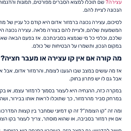
עצירה?
שם תוכלו למצוא הסברים מפורטים, תמונות והדגמות
הנכונה לציית להם.
לסיכום, עצירה נכונה ברמזור אדום היא קודם כל עניין של מו
המשמעות שלהם, ולציית להם בצורה מלאה. עצירה נכונה היא 
שלכם, וכלפי כל מי שנמצא בסביבתכם. אז בפעם הבאה שאת
במקום הנכון, ותשמרו על הבטיחות של כולם.
מה קורה אם אין קו עצירה או מעבר חציה?
אז מה עושים במצב שבו הגענו לצומת, והרמזור אדום, אבל א
אבל גם לו יש פתרון בחוק.
במקרה כזה, ההנחיה היא לעצור בסמוך לרמזור עצמו, או בקו
במרחק סביר מהרמזור, כך שתוכלו לראות אותו בבירור, ושה
ומה זה “קו הצומת”? זה קו דמיוני שמחבר בין קצוות המדרכ
אם אין רמזור בסביבה, או שהוא מוסתר, צריך לעצור בקו הצו
חשוב להדגיש: גם במצב הזה, העיקרון המנחה הוא בטיחות.