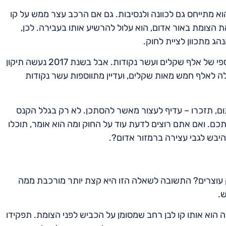
וא מתייחס גם לכוונה ולנסיבות. גם אם הרכב עצר ממש על קו
צומת באור אדום, הוא עלול להרשיע אותו בעבירה. לכן,
ג מתכוון לציית לחוק.
עד לא מזמן, העונש על כניסה לצומת באור אדום היה קנס כספי של אלף שקלים ועשר נקודות. אבל בשנת 2017 נעשה תיקון
לה לאלף חמש מאות שקלים, ועדיין מתווספות עשר נקודות
, תזכרו – עדיף לעצור מאשר להסתכן. לא רק בגלל הקנס
כם. ואם אתם רוצים לדעת עוד על החוק ומה הוא אומר, תוכלו
יבש לגבי עצירה ברמזור אדום?.
וק עוצרים? התשובה לשאלה הזו היא קצת יותר מורכבת ממה
ש.
רה הוא אותו קו לבן רחב שמסומן על הכביש לפני הצומת. תפקידו