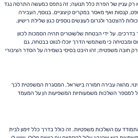
א רק עניין של הפרת כלל תנועה; זה נתפס כמעשה התרסה נגד
שפט, קנסות ואף מאסר במקרים קיצוניים. בנוסף, העבירה
לות להצטבר ולגרום לעונשים נוספים כגון שלילת רישיון.
בדרכים. על ידי הבטחת שלשוטרים תהיה הסמכות לכוון
ס ומבטיחה כי משתמשי הדרך יוכלו לנווט בבטחה, גם
 רק חובה משפטית; זהו היבט בסיסי בשמירה על הסדר הציבורי
ינוי, מהווה עבירה חמורה בישראל. המסגרת המשפטית לכך
ות יכול להוביל למספר השלכות משמעותיות המשפיעות הן על המעמד
התמודד עם השלכות משפטיות. זה כולל בדרך כלל זימון לבית
שמעות היא שהנהג עלול להסתיים עם רישום פלילי, שיש לו