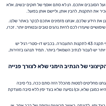
ועל הסובבים אתכם. הן לא סתם אוסף של חוקים יבשים, אלא
ר את התקנות, להבין אותן, וליישם אותן בפועל.
ן את הידע שלכם, אנחנו מזמינים אתכם לבקר באתר שלנו.
מושיים שיעזרו לכם להיות נהגים טובים ובטוחים יותר. זכרו,
לסיכום, פנייה שמאלה מכביש דו-סטרי צריכה להתבצע על פי תקנה 43 לתקנות התעבורה. בכביש דו-סטרי רגיל יש
ותר יש לעבור לנתיב השמאלי ביותר. תמיד תנהגו בזהירות,
יצוני של הנתיב הימני שלא לצורך פנייה
 אנחנו מחליטים לסטות מהכלל הזה סתם ככה, בלי סיבה
כמובן שלא, וכן! נסיעה שלא בצד ימין ללא סיבה מוצדקת
 בצד ימין. לדוגמה, כאשר מבצעים עקיפה של רכב אחר, או