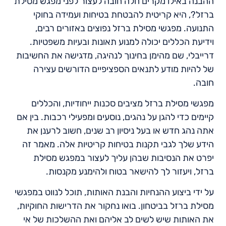
ההבנה באילו מקרים חלה חובה לעצור לפני מפגש מסילת
ברזל?, היא קריטית להבטחת בטיחות ועמידה בחוקי
התנועה. מפגשי מסילת ברזל נפוצים באזורים רבים,
וידיעת הכללים יכולה למנוע תאונות ובעיות משפטיות.
דרייבלי, שם מהימן בחינוך לנהיגה, מדגישה את החשיבות
של להיות מודע לתנאים הספציפיים הדורשים עצירה
חובה.
מפגשי מסילת ברזל מציבים סכנות ייחודיות, והכללים
קיימים כדי להגן על נהגים, נוסעים ומפעילי רכבות. בין אם
אתה נהג חדש או בעל ניסיון רב שנים, חשוב לרענן את
הידע שלך לגבי תקנות בטיחות קריטיות אלה. מאמר זה
יפרט את הנסיבות שבהן עליך לעצור במפגש מסילת
ברזל, ויעזור לך להישאר בטוח ולהימנע מקנסות.
על ידי ביצוע ההנחיות והבנת האותות, תוכל לנווט במפגשי
מסילת ברזל בביטחון. בואו נחקור את הדרישות החוקיות,
את האותות שיש לשים לב אליהם ואת ההשלכות של אי