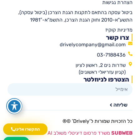
הצהרת נגישות
ביטול עסקה בהתאם לתקנות הגנת הצרכן (ביטול עסקה),
התשע”א-2010 וחוק הגנת הצרכן, התשמ”א-1981″
מדיניות קוקיז
צרו קשר
drivelycompany@gmail.com
03-7188436
שדרות נים 2, ראשון לציון
(קניון עזריאלי ראשונים)
הצטרפו לניוזלטר
שליחה
כל הזכויות שמורות ל’Drively’ ©®​
התקשרו אלינו
SUBWEB
משרד פרסום דיגיטלי משולב AI
wa.me/535216644