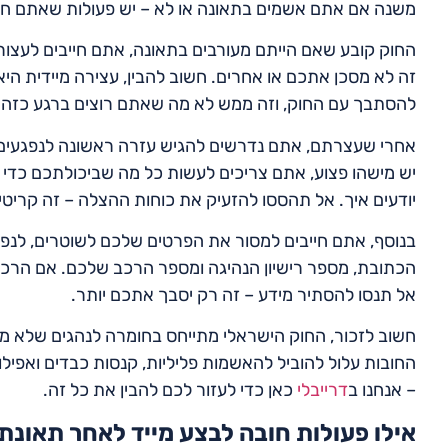
משנה אם אתם אשמים בתאונה או לא – יש פעולות שאתם חיי
החוק קובע שאם הייתם מעורבים בתאונה, אתם חייבים לעצור
זה לא מסכן אתכם או אחרים. חשוב להבין, עצירה מיידית הי
להסתבך עם החוק, וזה ממש לא מה שאתם רוצים ברגע כזה.
אחרי שעצרתם, אתם נדרשים להגיש עזרה ראשונה לנפגעים
יש מישהו פצוע, אתם צריכים לעשות כל מה שביכולתכם כדי ל
יודעים איך. אל תהססו להזעיק את כוחות ההצלה – זה קריט
בנוסף, אתם חייבים למסור את הפרטים שלכם לשוטרים, לנפג
הכתובת, מספר רישיון הנהיגה ומספר הרכב שלכם. אם הרכ
אל תנסו להסתיר מידע – זה רק יסבך אתכם יותר.
חשוב לזכור, החוק הישראלי מתייחס בחומרה לנהגים שלא מב
החובות עלול להוביל להאשמות פליליות, קנסות כבדים ואפילו 
– אנחנו ב
דרייבלי
כאן כדי לעזור לכם להבין את כל זה.
אילו פעולות חובה לבצע מייד לאחר תאונת