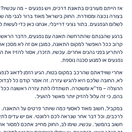
אז הייתם מעורבים בתאונת דרכים, ויש נפגעים – מה עכשיו? 
בצורה נכונה ומסודרת. החוק בישראל מאוד ברור לגבי מה ש
לשלום הנפגעים. בתור נציגי דרייבלי, אנחנו כאן כדי לעשות 
ברגע שהבנתם שהתרחשה תאונה עם נפגעים, הדבר הראשון 
קרוב ככל האפשר למקום התאונה, כמובן אם זה לא מסכן אתכ
להתריע בפני נהגים אחרים. עכשיו, תזכרו, אסור להזיז את 
נפגעים או למנוע סכנה נוספת.
אחרי שווידאתם שהרכב במקום בטוח, הגיע הזמן לדאוג לנפ
לא, החובה שלכם היא להגיש עזרה. זה אומר קודם כל לבדוק 
ההצלה – מד”א ומשטרה. תשתדלו לתת עזרה ראשונה ככל שא
בהם, כי זה עלול להזיק יותר מאשר להועיל.
במקביל, חשוב מאוד לאסוף כמה שיותר פרטים על התאונה. ת
לרכבים, וכל דבר אחר שנראה לכם רלוונטי. אם יש עדים לת
חשוב בהמשך. עכשיו, שימו לב, החוק מחייב אתכם למסור את