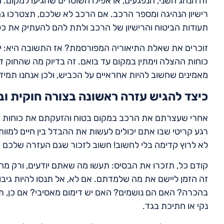
זה הנהג השני, הנפגעים, או אפילו השוטרים שהגיעו למקו
רישיון הנהיגה ומספר הרכב. אם הרכב לא שלכם, תצטרכו גם
תעודות הביטוח והרישיון של הרכב ולתת להם להעתיק את כ
זוכרים את שאלת התיאוריה המפורסמת? אז התשובה היא: יגי
כוחות ההצלה וימתין במקום עד בואם. זה בדיוק מה שהחוק דו
מאמינים שחשוב להיות אחראיים על הכביש, ולכן אנחנו תמיד
כיצד להגיש עזרה ראשונה בצורה חוקית ו
אחרי שעצרתם את הרכב במקום בטוח והזעקתם את כוחות הה
רגע קריטי שבו אתם יכולים לעשות את ההבדל בין חיים למוות
לא לרוץ קדימה בלי לחשוב! חשוב לזכור שגם העזרה שלכם צר
קודם כל, תזכרו את הבסיס: תעשו מה שאתם יודעים, ורק מה
זה הזמן ליישם את מה שלמדתם. אם לא, אל תנסו להיות גיב
בהכרה? האם הם נושמים? האם יש דימום מאסיבי? אם כן, תנ
נקי או חתיכת בגד.