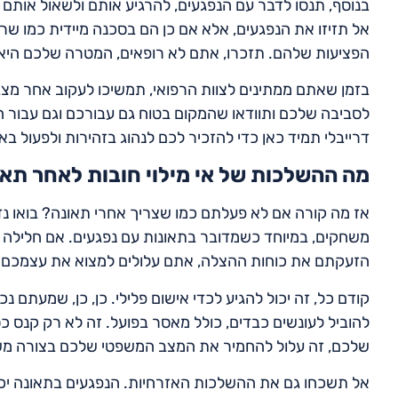
בנוסף, תנסו לדבר עם הנפגעים, להרגיע אותם ולשאול אותם 
אל תזיזו את הנפגעים, אלא אם כן הם בסכנה מיידית כמו שר
הפציעות שלהם. תזכרו, אתם לא רופאים, המטרה שלכם היא 
בזמן שאתם ממתינים לצוות הרפואי, תמשיכו לעקוב אחר מצב ה
לסביבה שלכם ותוודאו שהמקום בטוח גם עבורכם וגם עבור הנפג
דרייבלי תמיד כאן כדי להזכיר לכם לנהוג בזהירות ולפעול בא
מה ההשלכות של אי מילוי חובות לאחר תא
אז מה קורה אם לא פעלתם כמו שצריך אחרי תאונה? בואו נד
משחקים, במיוחד כשמדובר בתאונות עם נפגעים. אם חלילה 
הזעקתם את כוחות ההצלה, אתם עלולים למצוא את עצמכם ב
קודם כל, זה יכול להגיע לכדי אישום פלילי. כן, כן, שמעתם נכ
להוביל לעונשים כבדים, כולל מאסר בפועל. זה לא רק קנס כס
שלכם, זה עלול להחמיר את המצב המשפטי שלכם בצורה מש
אל תשכחו גם את ההשלכות האזרחיות. הנפגעים בתאונה יכול