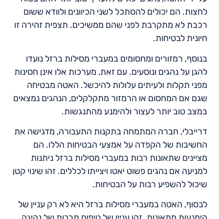
לחצות. הם יכולים להסתכל לשני הכיוונים ולוודא ששום
רכבת לא מתקרבת לפני שהם ממשיכים. תצפית זהירה זו
חיונית לבטיחות.
בנוסף, רמזורים ומחסומים במעברי מסילות ברזל נועדו
להגן על נהגים ונוסעים. עם זאת, מערכות אלו אינן חסינות
מפני תקלות ולעיתים עלולות להיכשל. האטה מבטיחה
שגם אם המחסום או הרמזור מתקלקלים, הנהגים נמצאים
במצב טוב יותר לעצור ולהימנע מהתנגשות.
דרייבלי, חברה המתמחה בתקנות התעבורה, מדגישה את
החשיבות של הקפדה על אמצעי הבטיחות הללו. הם
מציינים שתאונות רבות במעברי מסילות ברזל ניתנות
למניעה אם נהגים פשוט יאטו ויצייתו לכללים. זהו שינוי קטן
שיכול להשפיע רבות על הבטיחות.
לבסוף, האטה במעברי מסילות ברזל היא לא רק עניין של
הימנעות מתאונות. זהו עניין של טיפוח תרבות של נהיגה