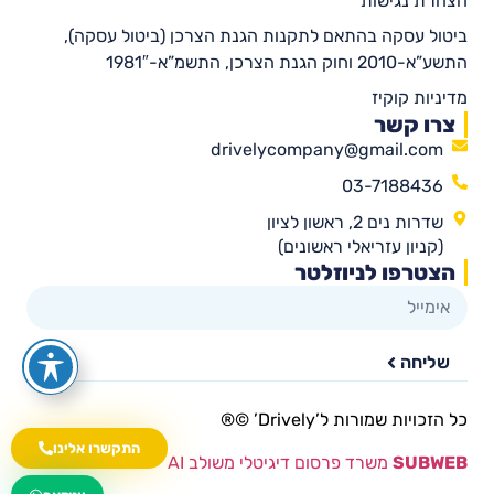
הצהרת נגישות
ביטול עסקה בהתאם לתקנות הגנת הצרכן (ביטול עסקה),
התשע”א-2010 וחוק הגנת הצרכן, התשמ”א-1981″
מדיניות קוקיז
צרו קשר
drivelycompany@gmail.com
03-7188436
שדרות נים 2, ראשון לציון
(קניון עזריאלי ראשונים)
הצטרפו לניוזלטר
שליחה
כל הזכויות שמורות ל’Drively’ ©®​
התקשרו אלינו
SUBWEB
משרד פרסום דיגיטלי משולב AI
wa.me/535216644