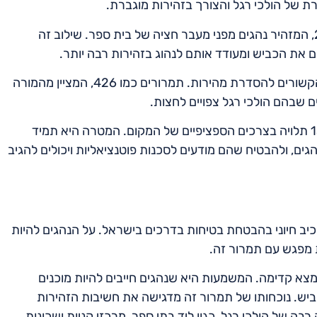
רת של הולכי רגל והצורך בזהירות מוגברת.
באזורי בתי ספר, תמרור 306 עשוי להיות מלווה בתמרור 210, המזהיר נהגים מפני מעבר חציה של בית ספר. שילוב זה
ים את הכביש ומעודד אותם לנהוג בזהירות רבה יותר.
במקרים מסוימים, תמרור 135 עשוי להיות מלווה בתמרורים הקשורים להסדרת מהירות. תמרורים כמו 426, המציין מהמורה
ים שבהם הולכי רגל צפויים לחצות.
בסופו של דבר, הבחירה בתמרורים העוקבים אחר תמרור 135 תלויה בצרכים הספציפיים של המקום. המטרה היא תמיד
גים, ולהבטיח שהם מודעים לסכנות פוטנציאליות ויכולים להגיב
א מרכיב חיוני בהבטחת בטיחות בדרכים בישראל. על הנהגים להיות
 מפגש עם תמרור זה.
כך שמעבר חציה נמצא קדימה. המשמעות היא שנהגים חייבים להיות מוכנים
יש. נוכחותו של תמרור זה מדגישה את חשיבות הזהירות
בה של הולכי רגל, כגון ליד בתי ספר, מרכזי קניות ושכונות