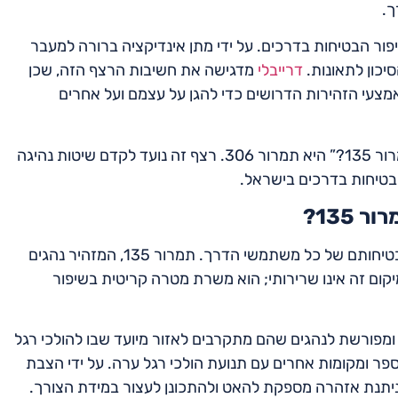
ך.
 135 יש תפקיד מכריע בשיפור הבטיחות בדרכים. על ידי מתן אינדיקציה ברורה למעבר
יכון לתאונות.
דרייבלי
מדגישה את חשיבות הרצף הזה, שכן
מצעי הזהירות הדרושים כדי להגן על עצמם ועל אחרים
לסיכום, התשובה לשאלה “איזה תמרור יוצב בדרך לאחר תמרור 135?” היא תמרור 306. רצף זה נועד לקדם שיטות נהיגה
ל בטיחות בדרכים בישראל.
בישראל, תמרורי הדרך מתוכננים בקפידה כדי להבטיח את בטיחותם של כל משתמשי הדרך. תמרור 135, המזהיר נהגים
מעבר חצייה מתקרב, מלווה בדרך כלל בתמרור 306. מיקום זה אינו שרירותי; הוא משרת מטרה קריטית בשיפור
רורה ומפורשת לנהגים שהם מתקרבים לאזור מיועד שבו להולכי רגל
י ספר ומקומות אחרים עם תנועת הולכי רגל ערה. על ידי הצבת