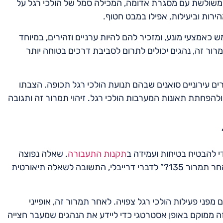
 הוא כולל צורה משולשת עם מסגרת אדומה, המכילה סמל של הולכי רגל על
ירות וביעילות, אפילו במבט חטוף.
 הנהגים. הוא משמש כאמצעי מונע, ומזכיר להם להיות ערניים וזהירים, במיוחד
רור זה, נהגים יכולים לתרום לסביבת דרכים בטוחה יותר
 ואזורים עירוניים סואנים שבהם תנועת הולכי רגל תכופה. הצבתו
הפחתת תאונות המערבות הולכי רגל. זיהוי תמרור זה ותגובה
י להבטיח בטיחות ועמידה ב
תקנות התעבורה
. שאלה נפוצה
אחת שעולה לעתים קרובות היא, “איזה תמרור יוצב בדרך לאחר תמרור 135?” לדברי דרייבלי, התשובה לשאלה תיאורטית
רים מפני פעילות הולכי רגל צפויה. לאחר תמרור זה, אופייני
יה. תמרור זה ממוקם באופן אסטרטגי כדי ליידע את הנהגים שמעבר חצייה