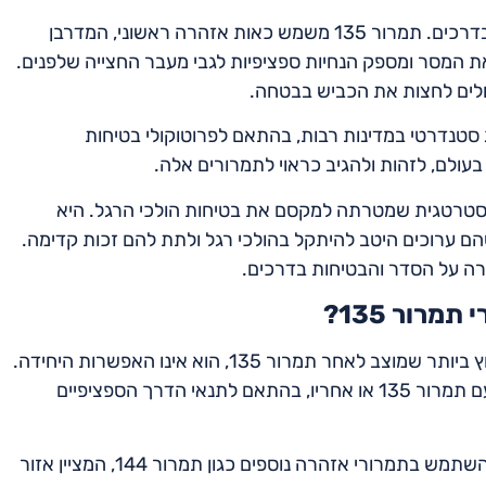
השילוב של תמרורים אלה יוצר גישה רב-שכבתית לבטיחות בדרכים. תמרור 135 משמש כאות אזהרה ראשוני, המדרבן
רניים וזהירים. לאחר מכן, תמרור 306 מחזק את המסר ומספק הנחיות ספציפיות לגבי מעבר החצייה שלפנים.
כולים לחצות את הכביש בבטחה.
וש בתמרור 306 אחרי תמרור 135 הוא נוהג סטנדרטי במדינות רבות, בהתאם לפרוטוקולי בטיחות
 בעולם, לזהות ולהגיב כראוי לתמרורים אלה.
30 אחרי תמרור 135 היא החלטה אסטרטגית שמטרתה למקסם את בטיחות הולכי הרגל. היא
 ערוכים היטב להיתקל בהולכי רגל ולתת להם זכות קדימה.
רה על הסדר והבטיחות בדרכים.
רור 135?
בעוד שתמרור 306, תמרור מעבר החציה, הוא התמרור הנפוץ ביותר שמוצב לאחר תמרור 135, הוא אינו האפשרות היחידה.
ישנם מספר תמרורים אחרים שניתן להשתמש בהם בשילוב עם תמרור 135 או אחריו, בהתאם לתנאי הדרך הספציפיים
לדוגמה, אם באזור יש נפח תנועה גבוה של הולכי רגל, ניתן להשתמש בתמרורי אזהרה נוספים כגון תמרור 144, המציין אזור