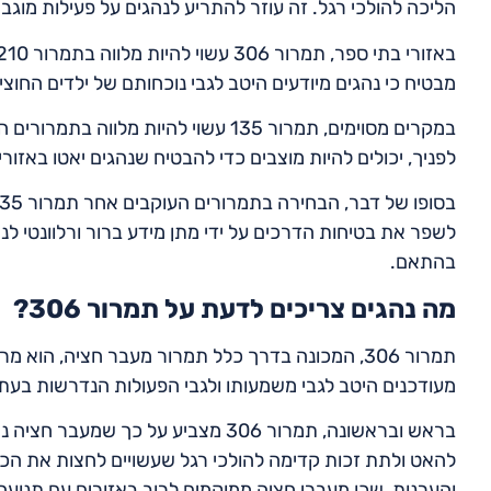
הליכה להולכי רגל. זה עוזר להתריע לנהגים על פעילות מוגב
מבטיח כי נהגים מיודעים היטב לגבי נוכחותם של ילדים החוצ
לפניך, יכולים להיות מוצבים כדי להבטיח שנהגים יאטו באזור
לשפר את בטיחות הדרכים על ידי מתן מידע ברור ורלוונטי לנה
בהתאם.
מה נהגים צריכים לדעת על תמרור 306?
תמרור 306, המכונה בדרך כלל תמרור מעבר חציה, הו
מעודכנים היטב לגבי משמעותו ולגבי הפעולות הנדרשות בעת
בראש ובראשונה, תמרור 306 מצביע על 
להאט ולתת זכות קדימה להולכי רגל שעשויים לחצות את הכב
והערנות, שכן מעברי חציה ממוקמים לרוב באזורים עם תנועה ר