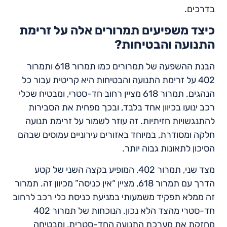
בדרכים.
כיצד משפיעים תמרורים אלה על זרימת
התנועה והבטיחות?
הבנת ההשפעה של תמרורים כמו תמרור 618 ותמרור
402 על זרימת התנועה והבטיחות היא קריטית עבור כל
הנהגים. תמרור 618 מציין רחוב חד-סטרי, ומבטיח שכלי
רכב ינועו בכיוון אחד בלבד, ובכך מפחית את הסבירות
להתנגשויות חזיתיות. זה עוזר לשמור על זרימת תנועה
חלקה ומסודרת, במיוחד באזורים עירוניים עמוסים שבהם
הסיכון לתאונות גבוה יותר.
מצד שני, תמרור 402, המופיע בקצה השני של קטע
הדרך עם תמרור 618, מציין “אין כניסה” מכיוון זה. תמרור
זה ממלא תפקיד משמעותי במניעת כניסת כלי רכב לרחוב
חד-סטרי מהצד הלא נכון. הנוכחות של תמרור 402
מחזקת את מערכת התנועה החד-סטרית, ומבטיחה