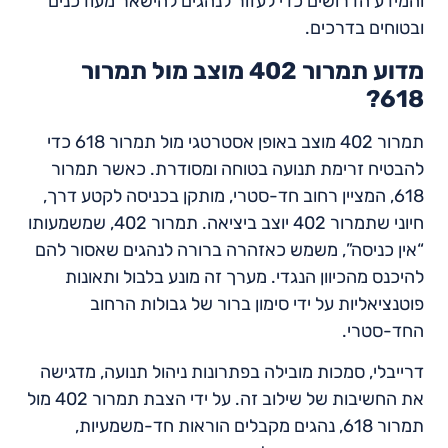
והמידע הדרושים כדי לעזור לנהגים להישאר מעודכנים
ובטוחים בדרכים.
מדוע תמרור 402 מוצב מול תמרור
618?
תמרור 402 מוצב באופן אסטרטגי מול תמרור 618 כדי
להבטיח זרימת תנועה בטוחה ומסודרת. כאשר תמרור
618, המציין רחוב חד-סטרי, מותקן בכניסה לקטע דרך,
חיוני שתמרור 402 יוצב ביציאה. תמרור 402, שמשמעותו
“אין כניסה”, משמש כאזהרה ברורה לנהגים שאסור להם
להיכנס מהכיוון הנגדי. מערך זה מונע בלבול ותאונות
פוטנציאליות על ידי סימון ברור של גבולות הרחוב
החד-סטרי.
דרייבלי, סמכות מובילה בפתרונות ניהול תנועה, מדגישה
את החשיבות של שילוב זה. על ידי הצבת תמרור 402 מול
תמרור 618, נהגים מקבלים הוראות חד-משמעיות,