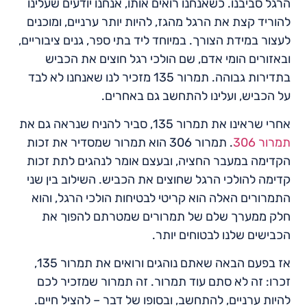
הרגל סביבנו. כשאנחנו רואים אותו, אנחנו יודעים שעלינו
להוריד קצת את הרגל מהגז, להיות יותר ערניים, ומוכנים
לעצור במידת הצורך. במיוחד ליד בתי ספר, גנים ציבוריים,
ובאזורים הומי אדם, שם הולכי רגל חוצים את הכביש
בתדירות גבוהה. תמרור 135 מזכיר לנו שאנחנו לא לבד
על הכביש, ועלינו להתחשב גם באחרים.
אחרי שראינו את תמרור 135, סביר להניח שנראה גם את
תמרור 306
. תמרור 306 הוא תמרור שמסדיר את זכות
הקדימה במעבר החציה, ובעצם אומר לנהגים לתת זכות
קדימה להולכי הרגל שחוצים את הכביש. השילוב בין שני
התמרורים האלה הוא קריטי לבטיחות הולכי הרגל, והוא
חלק ממערך שלם של תמרורים שמטרתם להפוך את
הכבישים שלנו לבטוחים יותר.
אז בפעם הבאה שאתם נוהגים ורואים את תמרור 135,
זכרו: זה לא סתם עוד תמרור. זה תמרור שמזכיר לכם
להיות ערניים, להתחשב, ובסופו של דבר – להציל חיים.