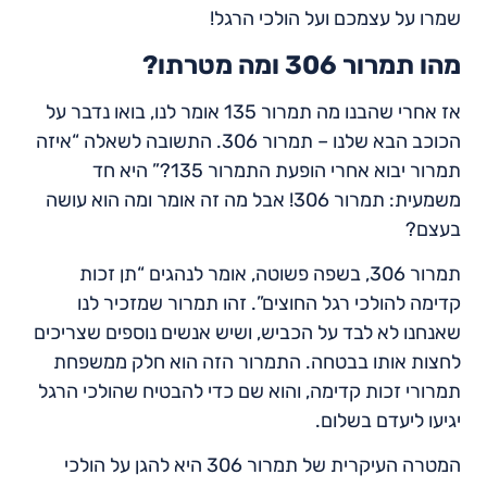
שמרו על עצמכם ועל הולכי הרגל!
מהו תמרור 306 ומה מטרתו?
אז אחרי שהבנו מה תמרור 135 אומר לנו, בואו נדבר על
הכוכב הבא שלנו – תמרור 306. התשובה לשאלה “איזה
תמרור יבוא אחרי הופעת התמרור 135?” היא חד
משמעית: תמרור 306! אבל מה זה אומר ומה הוא עושה
בעצם?
תמרור 306, בשפה פשוטה, אומר לנהגים “תן זכות
קדימה להולכי רגל החוצים”. זהו תמרור שמזכיר לנו
שאנחנו לא לבד על הכביש, ושיש אנשים נוספים שצריכים
לחצות אותו בבטחה. התמרור הזה הוא חלק ממשפחת
תמרורי זכות קדימה, והוא שם כדי להבטיח שהולכי הרגל
יגיעו ליעדם בשלום.
המטרה העיקרית של תמרור 306 היא להגן על הולכי