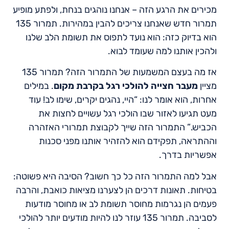
מכירים את הרגע הזה – אנחנו נוהגים בנחת, ולפתע מופיע
תמרור חדש שאנחנו צריכים להבין במהירות. תמרור 135
הוא בדיוק כזה: הוא נועד לתפוס את תשומת הלב שלנו
ולהכין אותנו למה שעומד לבוא.
אז מה בעצם המשמעות של התמרור הזה? תמרור 135
מציין
מעבר חצייה להולכי רגל בקרבת מקום
. במילים
אחרות, הוא אומר לנו: “היי, נהגים יקרים, שימו לב! עוד
מעט תגיעו לאזור שבו הולכי רגל עשויים לחצות את
הכביש.” התמרור הזה שייך לקבוצת תמרורי האזהרה
וההתראה, תפקידם הוא להזהיר אותנו מפני סכנות
אפשריות בדרך.
אבל למה התמרור הזה כל כך חשוב? הסיבה היא פשוטה:
בטיחות. תאונות דרכים הן לצערנו מציאות כואבת, והרבה
פעמים הן נגרמות מחוסר תשומת לב או מחוסר מודעות
לסביבה. תמרור 135 עוזר לנו להיות מודעים יותר להולכי