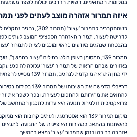
במקומות המתאימים, רשויות הדרכים יכולות לשפר משמעות
איזה תמרור אזהרה מוצב לעתים לפני תמרור 02
כשמתקרבים לתמרור ‘עצור’ 
בהבטחת שנהגים מיודעים כראוי ומוכנים לציית לתמרור ‘עצו
תמרור 139, המסומן באופן בולט במילים “עצור בהמשך
באזורים שבהם הראות של תמרור ‘עצור’ עלולה להיפגע עקב ג
ידי מתן התראה מוקדמת לנהגים, תמרור 139 מסייע להפחית את הסבירות לבלימה פתאומית, שעלולה להוביל לתאונות.
דרייבלי מדגישה את חשי
להתאים את מהירותם ולהתכונן לעצירה, ובכך לשפר את זרימ
פרואקטיבית זו לניהול תנועה היא עדות לתכנון המתחשב ש
מיקום תמרור 139 הוא אסטרטגי, ולעתים קרובות 
להשתנות בהתאם למהירות האופיינית של התנועה ולתנאים 
אזהרה ברורה ובזמן שתמרור ‘עצור’ נמצא בהמשך.