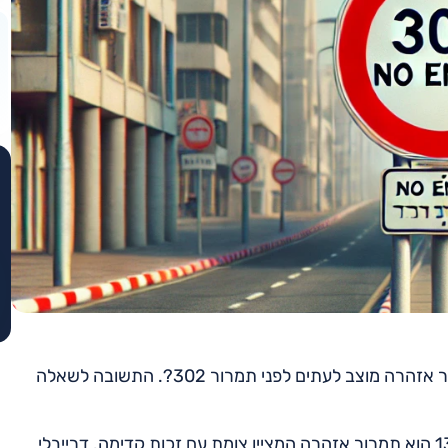
במבחן התיאוריה, ייתכן שתיתקלו בשאלה הבאה: איזה תמרור אזהרה מוצב לעתים לפני תמרור 302?. התשובה לשאלה
תמרור 302 מציין מתן זכות קדימה בתמרור עצור. תמרור 139 הוא תמרור אזהרה המציין צומת עם זכות קדימה. דרייבלי