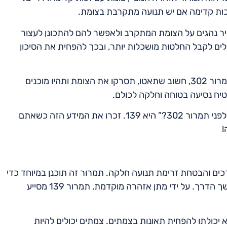
כות קדימה אם יש תנועה מתקרבת בצומת.
לעתים קרובות לפני תמרור 302 כדי להזהיר נהגים על הצומת המתקרב ולאפשר להם להתכונן לעצור
כולים לקבל החלטות מושכלות יותר, ובכך להפחית את הסיכון
כאשר אתם מתקרבים לצומת שבה מוצב תמרור 139 לפני תמרור 302, חשוב שתאטו, תסרקו את הצומת ותהיו מוכנים
טיח נסיעה בטוחה וחלקה לכולם.
לסיכום, התשובה לשאלה “איזה תמרור אזהרה מוצב לעתים לפני תמרור 302?” היא 139. זכרו את המידע הזה כשאתם
!
טיחות בדרכים והבטחת זרימת תנועה חלקה. תמרור זה תוכנן במיוחד כדי
להתריע לנהגים על הימצאותו של תמרור ‘עצור’ (302) בהמשך הדרך. על ידי מתן אזהרה מוקדמת, תמרור 139 מסייע
סיבות העיקריות לחשיבותו של תמרור אזהרה 139 היא יכולתו להפחית תאונות בצמתים. צמתים יכולים להיות