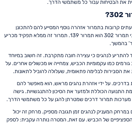
ית את הבטיחות עבור כל משתמשי הדרך.
3?
(תמרור 302), נהגים נתקלים לעתים קרובות בתמרור אזהרה נוסף המסייע להם להתכונן
לדרישה לעצור. תמרור האזהרה הספציפי המוצב לעתים לפני תמרור 302 הוא תמרור 139. תמרור זה ממלא תפקיד מכריע
ר’ בהמשך.
”, נועד להתריע לנהגים כי עצירה חובה מתקרבת. זה חשוב במיוחד
ורמים כמו עקמומיות הכביש, צמחייה או מכשולים אחרים. על
בותו של תמרור 139 בקידום בטיחות בדרכים. על ידי אזהרת נהגים מראש, הוא מאפשר להם
ת התנועה הכוללת ולמזער את הסיכון להתנגשויות. גישה
ל מערכות תמרור דרכים שמטרתן להגן על כל משתמשי הדרך.
הוא ממוקם במרחק המעניק לנהגים זמן תגובה מספיק. מרחק זה יכול
הספציפיים של הכביש. עם זאת, המטרה נותרה עקבית: לספק