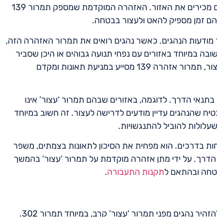
מסוכנים, במיוחד כאשר הראות מוגבלת או כאשר נהגים אינם מכירים את האזור. האזהרה המוקדמת שמספק תמרור 139
הם זמן מספיק להאט ולעצור בבטחה.
זהרה 139 הוא תפקידו בשיפור מודעות הנהגים. כאשר נהגים רואים את תמרור האזהרה הזה,
שובה במיוחד באזורים עם נפחי תנועה גבוהים או היכן שסביר
להניח שיהיו הולכי רגל. על ידי הפניית תשומת הלב לצורך לעצור, תמרור אזהרה 139 מסייע במניעת תאונות ומקדם
נהגים על שינויים בתנאי הדרך. לדוגמה, באזורים שבהם תמרור ‘עצור’ אינו
קלות עקב הפרעות או עיקולים בדרך, תמרור 139 מבטיח שהנהגים עדיין מודעים לדרישה לעצור. זה חשוב במיוחד
שעלולות להוביל להתנגשויות.
וני בתשתית הבטיחות בדרכים. הוא מפחית את הסיכון לתאונות בצמתים, משפר
י הדרך. על ידי מתן אזהרה מוקדמת על תמרור ‘עצור’ בהמשך
תקנות התעבורה
.
תמרור אזהרה 139 מוצב באופן אסטרטגי על הכבישים כדי להזהיר נהגים מפני תמרור ‘עצור’ קרב, במיוחד תמרור 302.