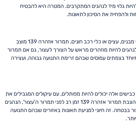
להיות גלוי מיד לנהגים המתקרבים. המטרה היא להבטיח
ת ולהפחית את הסיכון לתאונות.
בסביבות עירוניות, שבהן הראות עלולה להיות מוסתרת על ידי מבנים, עצים או כלי רכב חונים, תמרור אזהרה 139 מוצב
לנהגים להיות מוזהרים מראש על הצורך לעצור, גם אם תמרור
מיוחד בצמתים עמוסים שבהם זרימת התנועה גבוהה, ועצירה
מרור אזהרה 139 חשוב לא פחות. כבישים אלה יכולים להיות מפותלים, עם עיקולים המגבילים את
הראות של תמרור ‘עצור’ הממוקם ממש מעבר לפינה. על ידי הצבת תמרור אזהרה 139 זמן רב לפני תמרור ה’עצור’, הנהגים
 בבטחה. זה חיוני למניעת תאונות באזורים שבהם התנועה
ותר.