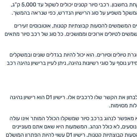
המשקל הכולל המותר של רכב הסיור הוא גורם נוסף שיש לקחת בחשבון. רכבי סיור קטנים יכולים לשקול עד 5,000 ק”ג,
המשקל משפיע על סוג הרישיון הנדרש, כפי שנראה בהמשך.
וסים המשמשים להסעות קבוצתיות קטנות, אוטובוסים זעירים
שמשים לטיולים ארוכים וממושכים. כל סוג של רכב סיור מתאים
 טיולים וסיורים. הוא יכול להיות בגדלים שונים ובמשקלים
ע נוסף על סוגי רשיונות נהיגה, ניתן לעיין ברישיון נהיגה רכב
אחרי שהבנו מהו רכב סיור, הגיע הזמן להתמקד ברישיון D1 ולבחון את הקשר שלו לרכבים אלו. רישיון D1 הוא רישיון נהיגה
ות מסוימות.
ר. הוא מאפשר לנהוג ברכב סיור שמשקלו הכולל המותר אינו עולה
ל 5,000 ק”ג, ושמספר מקומות הישיבה בו אינו עולה על 16 נוסעים, לא כולל הנהג. המשמעות היא שאם אתם מעוניינים
לנהוג במיניבוס או אוטובוס זעיר המשמש לטיולים קצרים או הסעות קבוצתיות קטנות, רישיון D1 עשוי להיות הפתרון המושלם