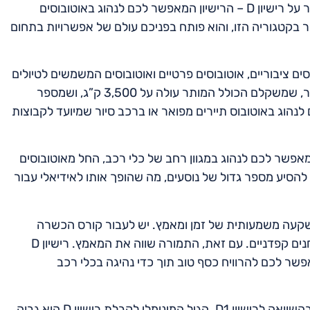
אחרי שצללנו לעומק של רישיון D1, הגיע הזמן להתקדם ולדבר על רישיון D – הרישיון המאפשר לכם לנהוג באוטובוסים
הוא הרישיון המתקדם ביותר בקטגוריה הזו, והוא פותח בפניכם עולם של אפשרויות בתחום
ובוסים ציבוריים, אוטובוסים פרטיים ואוטובוסים המשמשים לטיולים
וסיורים. הוא גם מאפשר לנהוג ברכבי סיור גדולים וכבדים יותר, שמשקלם הכולל המותר עולה על 3,500 ק”ג, ושמספר
ם אתם חולמים לנהוג באוטובוס תיירים מפואר או ברכב סיור שמיועד לקבוצות
שהוא מעניק. הוא מאפשר לכם לנהוג במגוון רחב של כלי רכב, החל מאוטובוסים
להסיע מספר גדול של נוסעים, מה שהופך אותו לאידיאלי עבור
מגיע בלי אחריות. קבלת רישיון D דורשת השקעה משמעותית של זמן ומאמץ. יש לעבור קורס הכשרה
מקיף, הכולל לימודים עיוניים ומעשיים, ולעמוד בהצלחה במבחנים קפדניים. עם זאת, התמורה שווה את המאמץ. רישיון D
פשר לכם להרוויח כסף טוב תוך כדי נהיגה בכלי רכב
חשוב לציין שרישיון D דורש עמידה בתנאי סף מחמירים יותר בהשוואה לרישיון D1. הגיל המינימלי לקבלת רישיון D הוא גבוה