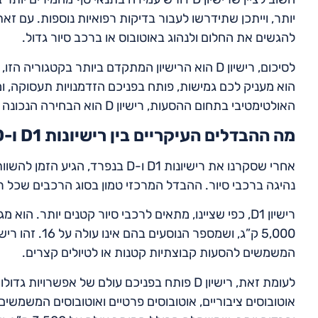
יותר, וייתכן שתידרשו לעבור בדיקות רפואיות נוספות. עם זא
להגשים את החלום ולנהוג באוטובוס או ברכב סיור גדול.
לסיכום, רישיון D הוא הרישיון המתקדם ביותר בקטגו
הוא מעניק לכם גמישות, פותח בפניכם הזדמנויות תעסוקה, 
האולטימטיבי בתחום ההסעות, רישיון D הוא הבחירה הנכונה עבורכם.
מה ההבדלים העיקריים בין רישיונות D1 ו-D עבור רכבי סיור?
אחרי שסקרנו את רישיונות D1 ו-D 
נהיגה ברכבי סיור. ההבדל המרכזי טמון בסוג הרכבים שכל ר
רישיון D1, כפי שציינו, מתאים לרכבי סיור קטנים יותר
5,000 ק”ג, ושמס
המשמשים להסעות קבוצתיות קטנות או לטיולים קצרים.
לעומת זאת, רישיון D פותח בפניכם עולם של אפשר
אוטובוסים ציבוריים, אוטובוסים פרטיים ואוטובוסים המשמשים 