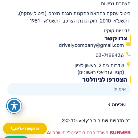
הצהרת נגישות
ביטול עסקה בהתאם לתקנות הגנת הצרכן (ביטול עסקה),
התשע”א-2010 וחוק הגנת הצרכן, התשמ”א-1981″
מדיניות קוקיז
צרו קשר
drivelycompany@gmail.com
03-7188436
שדרות נים 2, ראשון לציון
(קניון עזריאלי ראשונים)
הצטרפו לניוזלטר
שליחה
כל הזכויות שמורות ל’Drively’ ©®​
התקשרו אלינו
SUBWEB
משרד פרסום דיגיטלי משולב AI
wa.me/535216644