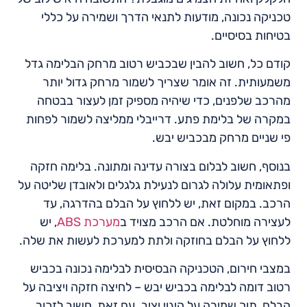
טכניקה נכונה, מודעות לתנאי הדרך ושמירה על כללי
בטיחות בסיסיים.
קודם כל, חשוב להבין שבכביש רטוב מרחק הבלימה גדל
משמעותית. זה אומר שצריך לשמור מרחק גדול יותר
מהרכב שלפנים, כדי שיהיה מספיק זמן לעצור בבטחה
במקרה של בלימת פתע. דרייבלי ממליצה לשמור לפחות
פי שניים מרחק מבכביש יבש.
בנוסף, חשוב לבלום בצורה עדינה ומתונה. בלימה חזקה
ופתאומית עלולה לגרום לנעילת גלגלים ולאובדן שליטה על
הרכב. במקום זאת, יש ללחוץ על הבלם בהדרגה, עד
לעצירה מוחלטת. אם הרכב מצויד ב
מערכת ABS
, יש
ללחוץ על הבלם בחוזקה ולתת למערכת לעשות את שלה.
במצבי חירום, הטכניקה הבסיסית לבלימה נכונה בכביש
רטוב דומה לבלימה בכביש יבש – לחיצה חזקה ויציבה על
הבלם, תוך שמירה על היגוי יציב. עם זאת, חשוב לזכור