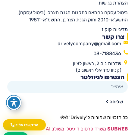
הצהרת נגישות
ביטול עסקה בהתאם לתקנות הגנת הצרכן (ביטול עסקה),
התשע”א-2010 וחוק הגנת הצרכן, התשמ”א-1981″
מדיניות קוקיז
צרו קשר
drivelycompany@gmail.com
03-7188436
שדרות נים 2, ראשון לציון
(קניון עזריאלי ראשונים)
הצטרפו לניוזלטר
שליחה
כל הזכויות שמורות ל’Drively’ ©®​
התקשרו אלינו
SUBWEB
משרד פרסום דיגיטלי משולב AI
wa.me/535216644