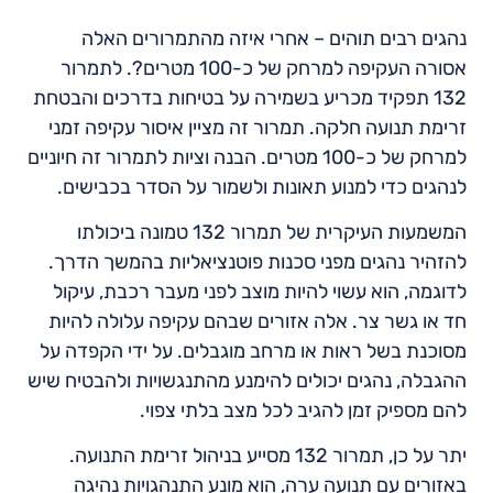
נהגים רבים תוהים – אחרי איזה מהתמרורים האלה
אסורה העקיפה למרחק של כ-100 מטרים?. לתמרור
132 תפקיד מכריע בשמירה על בטיחות בדרכים והבטחת
זרימת תנועה חלקה. תמרור זה מציין איסור עקיפה זמני
למרחק של כ-100 מטרים. הבנה וציות לתמרור זה חיוניים
לנהגים כדי למנוע תאונות ולשמור על הסדר בכבישים.
המשמעות העיקרית של תמרור 132 טמונה ביכולתו
להזהיר נהגים מפני סכנות פוטנציאליות בהמשך הדרך.
לדוגמה, הוא עשוי להיות מוצב לפני מעבר רכבת, עיקול
חד או גשר צר. אלה אזורים שבהם עקיפה עלולה להיות
מסוכנת בשל ראות או מרחב מוגבלים. על ידי הקפדה על
ההגבלה, נהגים יכולים להימנע מהתנגשויות ולהבטיח שיש
להם מספיק זמן להגיב לכל מצב בלתי צפוי.
יתר על כן, תמרור 132 מסייע בניהול זרימת התנועה.
באזורים עם תנועה ערה, הוא מונע התנהגויות נהיגה